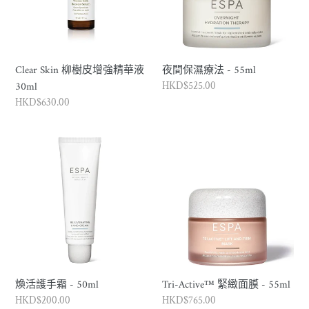
增
法
強
-
精
55ml
華
Clear Skin 柳樹皮增強精華液
夜間保濕療法 - 55ml
液
30ml
正
HKD$525.00
30ml
常
正
HKD$630.00
價
常
格
價
煥
Tri-
格
活
Active™
護
緊
手
緻
霜
面
-
膜
50ml
-
55ml
煥活護手霜 - 50ml
Tri-Active™ 緊緻面膜 - 55ml
正
HKD$200.00
正
HKD$765.00