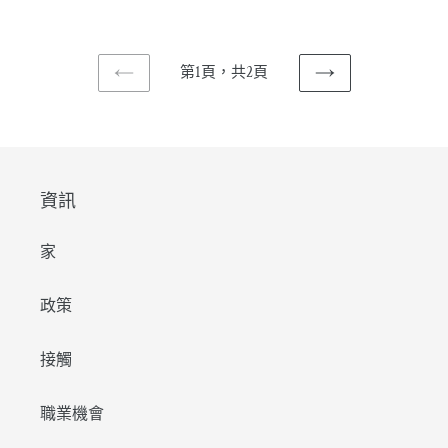
常
常
價
價
格
格
第1頁，共2頁
上
下
一
一
頁
頁
資訊
家
政策
接觸
職業機會