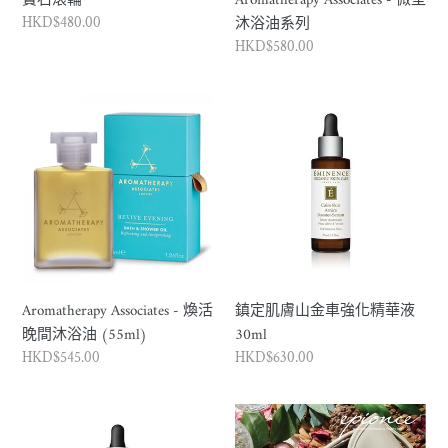
寶石滾輪
Aromatherapy Associates - 微型
列
沐浴油系列
正
HKD$480.00
常
正
HKD$580.00
價
常
格
價
Aromatherapy
鎮
格
Associates
定
-
肌
煥
膚
活
山
晚
金
間
車
沐
強
浴
化
Aromatherapy Associates - 煥活
鎮定肌膚山金車強化精華液
油
精
晚間沐浴油 (55ml)
30ml
(55ml)
華
正
HKD$545.00
正
HKD$630.00
液
常
常
30ml
價
價
草
Epionce
格
格
莓
水