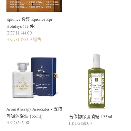
常
價
格
Epionce 套裝 Epionce Epi-
Holidays (12 件)
正
HKD$1,744.00
常
銷
HKD$1,198.00
銷售
價
售
格
價
Aromatherapy
石
格
Associates
作
-
物
支
保
持
濕
呼
噴
吸
霧
沐
125ml
Aromatherapy Associates - 支持
浴
呼吸沐浴油 (55ml)
石作物保濕噴霧 125ml
油
正
HKD$545.00
正
HKD$450.00
(55ml)
常
常