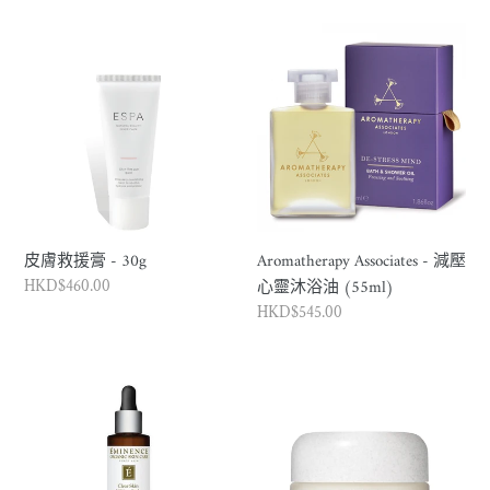
價
價
皮
Aromatherapy
格
格
膚
Associates
救
-
援
減
膏
壓
-
心
30g
靈
沐
浴
皮膚救援膏 - 30g
Aromatherapy Associates - 減壓
油
心靈沐浴油 (55ml)
正
HKD$460.00
(55ml)
常
正
HKD$545.00
價
常
格
價
Clear
夜
格
Skin
間
柳
保
樹
濕
皮
療