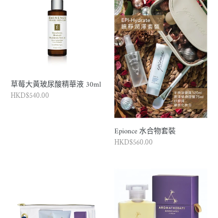
大
合
黃
物
玻
套
尿
裝
酸
精
華
草莓大黃玻尿酸精華液 30ml
液
正
HKD$540.00
30ml
常
價
格
Epionce 水合物套裝
正
HKD$560.00
常
價
Aromatherapy
Aromatherapy
格
Associates
Associates
-
-
減
減
壓
壓