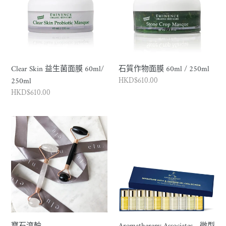
生
物
菌
面
面
膜
膜
60ml
60ml/
/
250ml
250ml
Clear Skin 益生菌面膜 60ml/
石質作物面膜 60ml / 250ml
250ml
正
HKD$610.00
常
正
HKD$610.00
價
常
格
價
寶
Aromatherapy
格
石
Associates
滾
-
輪
微
型
沐
浴
油
系