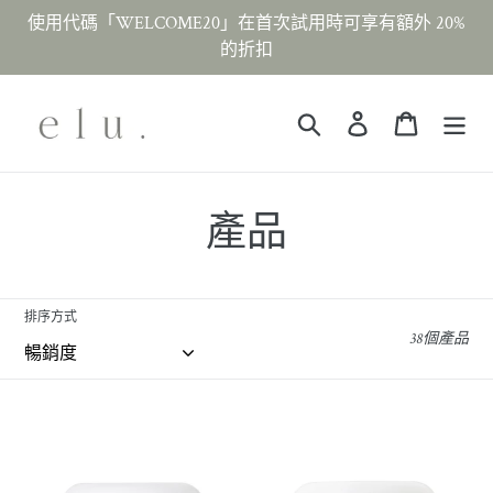
跳
使用代碼「WELCOME20」在首次試用時可享有額外 20%
至
的折扣
內
容
搜尋
登入
大車
收
產品
藏
:
排序方式
38個產品
Clear
石
Skin
質
益
作