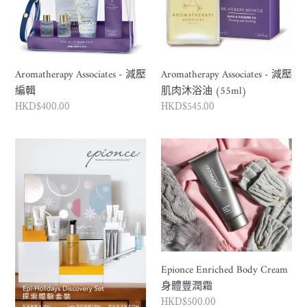
編
肌
輯
肉
沐
浴
Aromatherapy Associates - 減壓
Aromatherapy Associates - 減壓
油
編輯
肌肉沐浴油 (55ml)
(55ml)
正
HKD$400.00
正
HKD$545.00
常
常
價
價
Epionce
Epionce
格
格
套
Enriched
裝
Body
Epionce
Cream
Epi-
身
Holidays
體
(12
豐
件)
潤
Epionce Enriched Body Cream
霜
身體豐潤霜
正
HKD$500.00